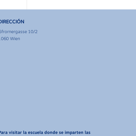
DIRECCIÓN
Gfrornergasse 10/2
1060 Wien
Para visitar la escuela donde se imparten las