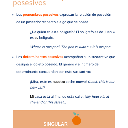
posesivos
Los
pronombres posesivos
expresan la relación de posesión
de un poseedor respecto a algo que se posee.
¿De quién es este bolígrafo? El bolígrafo es de Juan =
es
su
bolígrafo.
Whose is this pen? The pen is Juan’s = it is his pen.
Los
determinantes posesivos
acompañan a un sustantivo que
designa el objeto poseído. El género y el número del
determinante concuerdan con este sustantivo:
¡Mira, este es
nuestro
coche nuevo!
(Look, this is our
new car!)
Mi
casa está al final de esta calle.
(My house is at
the end of this street.)
SINGULAR