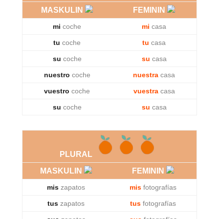
MASKULIN
FEMININ
mi
coche
mi
casa
tu
coche
tu
casa
su
coche
su
casa
nuestro
coche
nuestra
casa
vuestro
coche
vuestra
casa
su
coche
su
casa
PLURAL
MASKULIN
FEMININ
mis
zapatos
mis
fotografías
tus
zapatos
tus
fotografías