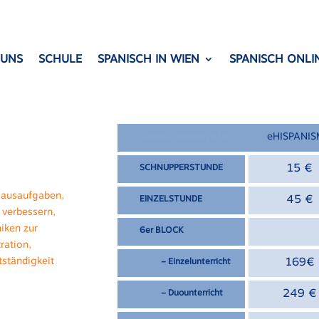
 UNS
SCHULE
SPANISCH IN WIEN
SPANISCH ONLI
Spanischunterricht
eHISPANI
15 €
SCHNUPPERSTUNDE
Hausaufgaben,
45 €
EINZELSTUNDE
verbessern,
iken zur
bloque d
6er BLOCK
ration,
tständigkeit
169€
– Einzelunterricht
249 €
– Duounterricht