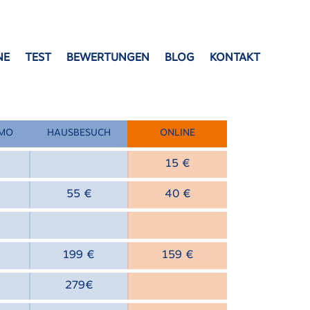
NE
TEST
BEWERTUNGEN
BLOG
KONTAKT
SMO
HAUSBESUCH
ONLINE
bloque de 6
15 €
55 €
40 €
e 6
bloque de 6
30 €
199 €
159 €
279€
30 €