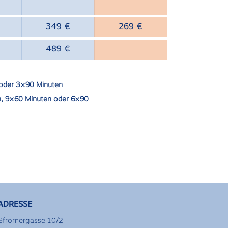
e 6
bloque de 6
30 €
349 €
269 €
489 €
30 €
oder 3×90 Minuten
, 9×60 Minuten oder 6×90
ADRESSE
Gfrornergasse 10/2