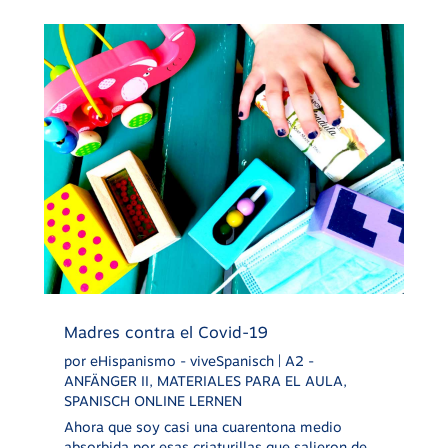
Madres contra el Covid-19
por
eHispanismo - viveSpanisch
|
A2 -
ANFÄNGER II
,
MATERIALES PARA EL AULA
,
SPANISCH ONLINE LERNEN
Ahora que soy casi una cuarentona medio
absorbida por esas criaturillas que salieron de