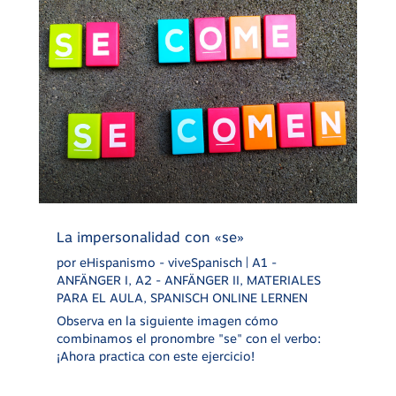
La impersonalidad con «se»
por
eHispanismo - viveSpanisch
|
A1 -
ANFÄNGER I
,
A2 - ANFÄNGER II
,
MATERIALES
PARA EL AULA
,
SPANISCH ONLINE LERNEN
Observa en la siguiente imagen cómo
combinamos el pronombre "se" con el verbo:
¡Ahora practica con este ejercicio!