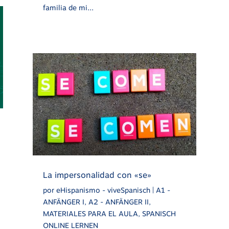
familia de mi...
La impersonalidad con «se»
por
eHispanismo - viveSpanisch
|
A1 -
ANFÄNGER I
,
A2 - ANFÄNGER II
,
MATERIALES PARA EL AULA
,
SPANISCH
ONLINE LERNEN