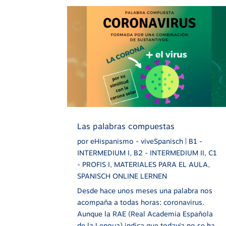
Las palabras compuestas
por
eHispanismo - viveSpanisch
|
B1 -
INTERMEDIUM I
,
B2 - INTERMEDIUM II
,
C1
- PROFIS I
,
MATERIALES PARA EL AULA
,
SPANISCH ONLINE LERNEN
Desde hace unos meses una palabra nos
acompaña a todas horas: coronavirus.
Aunque la RAE (Real Academia Española
de la Lengua) indica que todavía no se ha