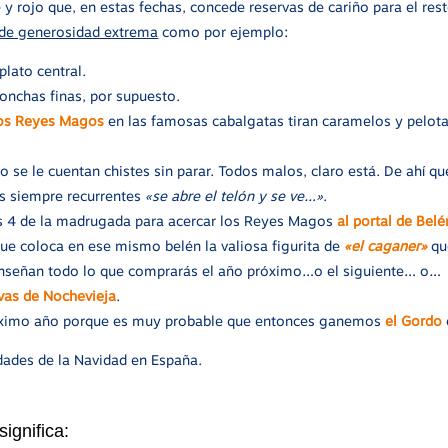
 y rojo que, en estas fechas, concede reservas de cariño para el res
de generosidad extrema
como por ejemplo:
lato central.
nchas finas, por supuesto.
os Reyes Magos
en las famosas cabalgatas tiran caramelos y pelotas
ico se le cuentan chistes sin parar. Todos malos, claro está. De ahí
s siempre recurrentes
«se abre el telón y se ve…»
.
as 4 de la madrugada para acercar los Reyes Magos
al portal de Belé
ue coloca en ese mismo belén la valiosa figurita de
«el caganer»
que
enseñan todo lo que comprarás el año próximo…o el siguiente… o…
vas de Nochevieja
.
róximo año porque es muy probable que entonces ganemos
el Gordo
idades de la Navidad en España.