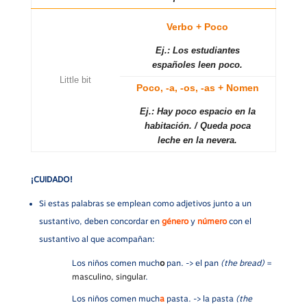
Verbo + Poco
Ej.: Los estudiantes
españoles leen poco.
Little bit
Poco, -a, -os, -as + Nomen
Ej.: Hay poco espacio en la
habitación. / Queda poca
leche en la nevera.
¡CUIDADO!
Si estas palabras se emplean como adjetivos junto a un
sustantivo, deben concordar en
género
y
número
con el
sustantivo al que acompañan:
Los niños comen much
o
pan. -> el pan
(the bread)
=
masculino, singular
.
Los niños comen much
a
pasta. -> la pasta
(the