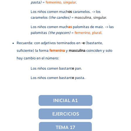
pasta)
=
femenino, singular
.
Los niños comen much
os
caramelos. -> los
caramelos
(the candies)
=
masculina, singular
.
Los niños comen much
as
palomitas de maíz. -> las
palomitas
(the popcorn)
=
femenino, plural
.
Recuerda: con adjetivos terminados en
-e
(bastante,
suficiente) la forma
femenina
y
masculina
coinciden y solo
hay cambio en el número:
Los niños comen bastant
e
pan.
Los niños comen bastant
e
pasta.
INICIAL A1
EJERCICIOS
TEMA 17