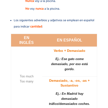
Nunca
voy a la piscina.
No
voy
nunca
a la piscina.
Los siguientes adverbios y adjetivos se emplean en español
para indicar
cantidad
:
EN
EN ESPAÑOL
INGLÉS
Verbo + Demasiado
Ej.: Ese gato come
demasiado, por eso está
gordo.
Too much
Demasiado, -a, -os, -as +
Too many
Sustantivo
Ej.: En Madrid hay
demasiado
tráfico/demasiados coches.