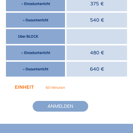
375 €
– Einzelunterricht
540 €
– Duounterricht
16er BLOCK
480 €
– Einzelunterricht
640 €
– Duounterricht
EINHEIT
60 Minuten
ANMELDEN